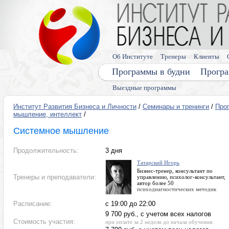
Об Институте
Тренеры
Клиенты
Программы в будни
Програ
Выездные программы
Институт Развития Бизнеса и Личности
/
Семинары и тренинги
/
Про
мышление, интеллект
/
Системное мышление
Продолжительность:
3 дня
Татарский Игорь
Бизнес-тренер, консультант по
Тренеры и преподаватели:
управлению, психолог-консультант,
автор более 50
психодиагностических методик
Расписание:
с 19:00 до 22:00
9 700 руб., с учетом всех налогов
Стоимость участия:
при оплате за 2 недели до начала обучения: