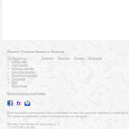
Институт Развития Бизнеса и Личности
Об Институте
Тренеры
Клиенты
Отзывы
Контакты
СМИ о нас
Документы
Акции и скидки
Способы оплаты
Аренда аудиторий
Глоссарий
FAQ
Фотоархив
Корпоративные программы
Использование материалов сайта разрешено только при наличии активной ссылки на ис
Все права на картинки и тексты принадлежат их авторам.
Москва, Гамсоновский переулок, д. 2.
+7 (495) 961-00-89.