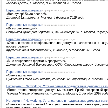
«Браво Трейд», г. Москва, 9-10 февраля 2019 года
Переговорные поединки
/ программы выходного дня
«Все супер! Было весело!»
Дмитрий Цыплаков, г. Москва, 9 февраля 2019 года
Переговорные поединки
/ программы выходного дня
«Всем рекомендую!»
Петушков Дмитрий Борисович, АО «СекьюрИТ», г. Москва, 9 февра
Переговорные поединки
/ программы выходного дня
«Очень интересно,профессионально, доступно, качественно, с наце
посоветовать»
Крутских Илья Владимирович, г. Москва, 9 февраля 2019 года
Переговорные поединки
/ программы выходного дня
«Мне понравился формат мероприятия»
Дружинин Виталий Валерьевич, ООО «Энергоремсервис», директор,
Переговорные поединки
/ программы выходного дня
«Очень полезно»
Сулименко Ольга Леонидовна, генеральный директор, г. Москва, 9 
Нетворкинг / Networking. Установление и поддержание деловых связ
«Четко, точно, интересно, доступным языком. Яркий, интересный тр
Ткачева Марьям Рушановна, тренер, г. Москва, 1 декабря 2018 год
Нетворкинг / Networking. Установление и поддержание деловых связ
«Очень полезный тренинг! Я получил незаменимые знания для делов
зарекомендовать себя»