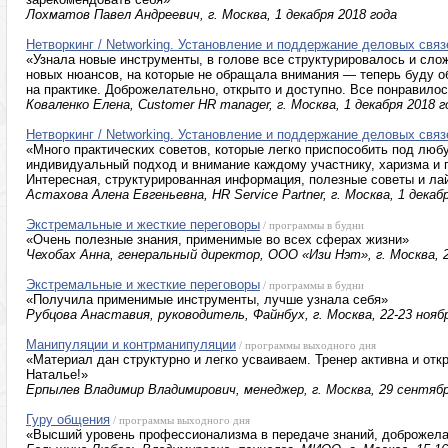
Лохматов Павел Андреевич, г. Москва, 1 декабря 2018 года
Нетворкинг / Networking. Установление и поддержание деловых связ
«Узнала новые инструменты, в голове все структурировалось и сло
новых нюансов, на которые не обращала внимания — теперь буду о
на практике. Доброжелательно, открыто и доступно. Все понравилос
Коваленко Елена, Сustomer HR manager, г. Москва, 1 декабря 2018 г
Нетворкинг / Networking. Установление и поддержание деловых связ
«Много практических советов, которые легко приспособить под лю
индивидуальный подход и внимание каждому участнику, харизма и
Интересная, структурированная информация, полезные советы и л
Астахова Алена Евгеньевна, HR Service Partner, г. Москва, 1 декаб
Экстремальные и жесткие переговоры
/ программы в будни
«Очень полезные знания, применимые во всех сферах жизни»
Чехобах Анна, генеральный директор, ООО «Изи Нэт», г. Москва, 2
Экстремальные и жесткие переговоры
/ программы в будни
«Получила применимые инструменты, лучше узнала себя»
Рубцова Анаставия, руководитель, Файнбух, г. Москва, 22-23 нояб
Манипуляции и контрманипуляции
/ программы выходного дня
«Материал дан структурно и легко усваиваем. Тренер активна и от
Наталье!»
Ерпылев Владимир Владимирович, менеджер, г. Москва, 29 сентябр
Гуру общения
/ программы выходного дня
«Высший уровень профессионализма в передаче знаний, доброжел