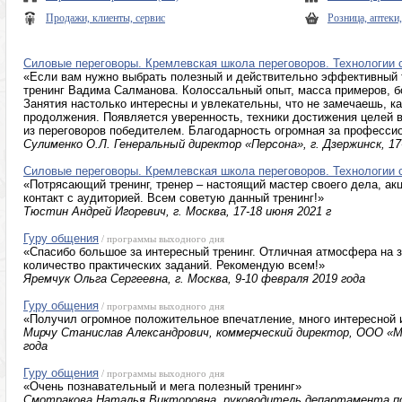
Продажи, клиенты, сервис
Розница, аптеки
Силовые переговоры. Кремлевская школа переговоров. Технологии
«Если вам нужно выбрать полезный и действительно эффективный т
тренинг Вадима Салманова. Колоссальный опыт, масса примеров, бо
Занятия настолько интересны и увлекательны, что не замечаешь, к
продолжения. Появляется уверенность, техники достижения целей в
из переговоров победителем. Благодарность огромная за професси
Сулименко О.Л. Генеральный директор «Персона», г. Дзержинск, 17
Силовые переговоры. Кремлевская школа переговоров. Технологии
«Потрясающий тренинг, тренер – настоящий мастер своего дела, акц
контакт с аудиторией. Всем советую данный тренинг!»
Тюстин Андрей Игоревич, г. Москва, 17-18 июня 2021 г
Гуру общения
/ программы выходного дня
«Спасибо большое за интересный тренинг. Отличная атмосфера на 
количество практических заданий. Рекомендую всем!»
Яремчук Ольга Сергеевна, г. Москва, 9-10 февраля 2019 года
Гуру общения
/ программы выходного дня
«Получил огромное положительное впечатление, много интересной
Мирчу Станислав Александрович, коммерческий директор, ООО «МК
года
Гуру общения
/ программы выходного дня
«Очень познавательный и мега полезный тренинг»
Смотракова Наталья Викторовна, руководитель департамента п