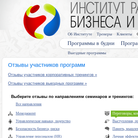
Об Институте
Тренеры
Клиенты
Программы в будни
Програ
Выездные программы
Отзывы участников программ
Отзывы участников корпоративных тренингов »
Отзывы участников выездных программ »
Выберите отзывы по направлениям семинаров и тренингов:
Все направления
Менеджмент
Переговоры, ко
Управленческие навыки, лидерство
Выступления, п
Безопасность бизнеса, риски
Память, мышлен
Управление персоналом (HR)
Личная эффекти