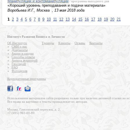
Манипуляции и контрманипуляции
/ программы выходного дня
«Хороший уровень преподавания и подачи материала»
Воробьева И.Г., Москва , 13 мая 2018 года
1
2
3
4
5
6
7
8
9
10
11
12
13
14
15
16
17
18
19
20
21
Институт Развития Бизнеса и Личности
Об Институте
Тренеры
Клиенты
Отзывы
Контакты
СМИ о нас
Документы
Акции и скидки
Способы оплаты
Аренда аудиторий
Глоссарий
FAQ
Фотоархив
Корпоративные программы
Использование материалов сайта разрешено только при наличии активной ссылки на ис
Все права на картинки и тексты принадлежат их авторам.
Москва, Гамсоновский переулок, д. 2.
+7 (495) 961-00-89.