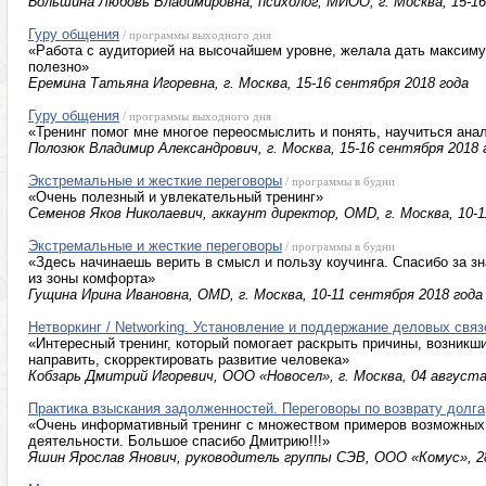
Большина Любовь Владимировна, психолог, МИОО, г. Москва, 15-16
Гуру общения
/ программы выходного дня
«Работа с аудиторией на высочайшем уровне, желала дать максиму
полезно»
Еремина Татьяна Игоревна, г. Москва, 15-16 сентября 2018 года
Гуру общения
/ программы выходного дня
«Тренинг помог мне многое переосмыслить и понять, научиться ана
Полозюк Владимир Александрович, г. Москва, 15-16 сентября 2018 
Экстремальные и жесткие переговоры
/ программы в будни
«Очень полезный и увлекательный тренинг»
Семенов Яков Николаевич, аккаунт директор, OMD, г. Москва, 10-1
Экстремальные и жесткие переговоры
/ программы в будни
«Здесь начинаешь верить в смысл и пользу коучинга. Спасибо за зн
из зоны комфорта»
Гущина Ирина Ивановна, OMD, г. Москва, 10-11 сентября 2018 года
Нетворкинг / Networking. Установление и поддержание деловых связ
«Интересный тренинг, который помогает раскрыть причины, возникш
направить, скорректировать развитие человека»
Кобзарь Дмитрий Игоревич, ООО «Новосел», г. Москва, 04 августа
Практика взыскания задолженностей. Переговоры по возврату долга
«Очень информативный тренинг с множеством примеров возможных 
деятельности. Большое спасибо Дмитрию!!!»
Яшин Ярослав Янович, руководитель группы СЭВ, ООО «Комус», 28