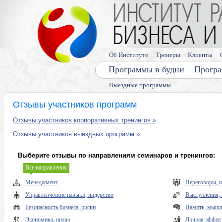
Об Институте
Тренеры
Клиенты
Программы в будни
Програ
Выездные программы
Отзывы участников программ
Отзывы участников корпоративных тренингов »
Отзывы участников выездных программ »
Выберите отзывы по направлениям семинаров и тренингов:
Все направления
Менеджмент
Переговоры, 
Управленческие навыки, лидерство
Выступления, 
Безопасность бизнеса, риски
Память, мышле
Экономика, право
Личная эффек