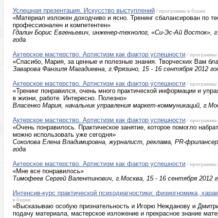
Успешная презентация. Искусство выступлений
/ программы в будни
«Материал изложен доходчиво и ясно. Тренинг сбалансирован по тео
профессионален и компетентен»
Гдалин Борис Евгеньевич, инженер-технолог, «Си-Эс-Ай Восток», г.
года
Актерское мастерство. Артистизм как фактор успешности
/ программы
«Спасибо, Мария, за ценные и полезные знания. Творческих Вам бла
Заварова Фанзиля Магадиевна, г.Фрязино, 15 - 16 сентября 2012 го
Актерское мастерство. Артистизм как фактор успешности
/ программы
«Тренинг понравился, очень много практической информации и упр
в жизни, работе. Интересно. Полезно»
Власенко Мария, начальник управления маркет-коммуникаций, г.Мос
Актерское мастерство. Артистизм как фактор успешности
/ программы
«Очень понравилось. Практическое занятие, которое помогло набра
можно использовать уже сегодня»
Соколова Елена Владимировна, журналист, реклама, PR-фрилансер, 
года
Актерское мастерство. Артистизм как фактор успешности
/ программы
«Мне все понравилось»
Тимофеев Сергей Валентинович, г.Москва, 15 - 16 сентября 2012 г
Интенсив-курс практической психодиагностики: физиогномика, харак
в будни
«Высказываю особую признательность и Игорю Нежданову и Дмитр
подачу материала, мастерское изложение и прекрасное знание мате