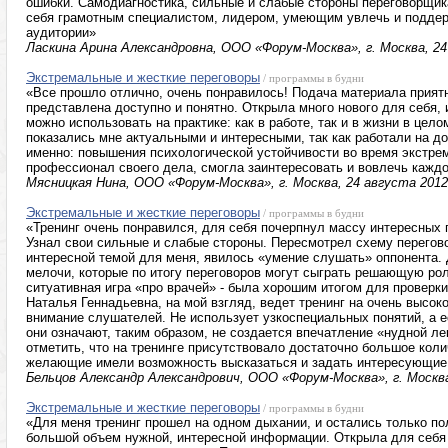
ошибки. Самодиагностика, сильные и слабые стороны переговорщик
себя грамотным специалистом, лидером, умеющим увлечь и поддер
аудитории»
Ласкина Арина Александровна, ООО «Форум-Москва», г. Москва, 24
Экстремальные и жесткие переговоры
/ программы в будни
«Все прошло отлично, очень понравилось! Подача материала прия
представлена доступно и понятно. Открыла много нового для себя,
можно использовать на практике: как в работе, так и в жизни в це
показались мне актуальными и интересными, так как работали на д
именно: повышения психологической устойчивости во время экстре
профессионал своего дела, смогла заинтересовать и вовлечь каждо
Мясницкая Нина, ООО «Форум-Москва», г. Москва, 24 августа 2012
Экстремальные и жесткие переговоры
/ программы в будни
«Тренинг очень понравился, для себя почерпнул массу интересных 
Узнал свои сильные и слабые стороны. Пересмотрел схему перегов
интересной темой для меня, явилось «умение слушать» оппонента.
мелочи, которые по итогу переговоров могут сыграть решающую рол
ситуативная игра «про врачей» - была хорошим итогом для проверк
Наталья Геннадьевна, на мой взгляд, ведет тренинг на очень высо
внимание слушателей. Не использует узкоспециальных понятий, а ес
они означают, таким образом, не создается впечатление «нудной л
отметить, что на тренинге присутствовало достаточно большое коли
желающие имели возможность высказаться и задать интересующие
Бельцов Александр Александрович, ООО «Форум-Москва», г. Москва
Экстремальные и жесткие переговоры
/ программы в будни
«Для меня тренинг прошел на одном дыхании, и остались только п
большой объем нужной, интересной информации. Открыла для себя 