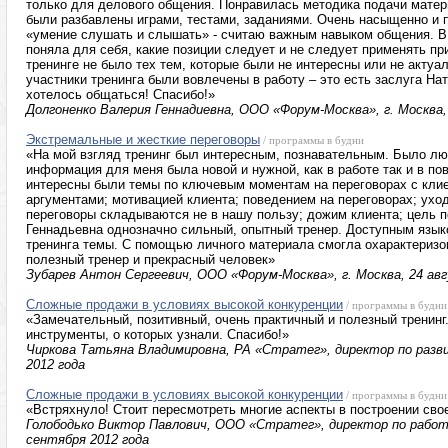
только для делового общения. Понравилась методика подачи матери
были разбавлены играми, тестами, заданиями. Очень насыщенно и 
«умение слушать и слышать» - считаю важным навыком общения. В 
поняла для себя, какие позиции следует и не следует применять п
тренинге не было тех тем, которые были не интересны или не актуа
участники тренинга были вовлечены в работу – это есть заслуга На
хотелось общаться! Спасибо!»
Долгоненко Валерия Геннадиевна, ООО «Форум-Москва», г. Москва,
Экстремальные и жесткие переговоры
/ программы в будни
«На мой взгляд тренинг был интересным, познавательным. Было люб
информация для меня была новой и нужной, как в работе так и в п
интересны были темы по ключевым моментам на переговорах с клиен
аргументами; мотивацией клиента; поведением на переговорах; ухо
переговоры складываются не в нашу пользу; дожим клиента; цель п
Геннадьевна однозначно сильный, опытный тренер. Доступным язы
тренинга темы. С помощью личного материала смогла охарактеризо
полезный тренер и прекрасный человек»
Зубарев Антон Сергеевич, ООО «Форум-Москва», г. Москва, 24 авг
Сложные продажи в условиях высокой конкуренции
/ программы в будни
«Замечательный, позитивный, очень практичный и полезный тренинг
инструменты, о которых узнали. Спасибо!»
Чиркова Татьяна Владимировна, РА «Стратег», директор по развит
2012 года
Сложные продажи в условиях высокой конкуренции
/ программы в будни
«Встряхнуло! Стоит пересмотреть многие аспекты в построении сво
Голободько Виктор Павлович, ООО «Стратег», директор по работе 
сентября 2012 года