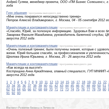
Андрей Гуляев, менеджер проекта, ООО «ПМ Бизнес Солюшенс», г. 
года
Гуру общения
/ программы выходного дня
«Мне очень понравился непосредственно тренер»
Петров Алексей Владимирович, г. Москва, 04 - 05 сентября 2012 г
Манипуляции и контрманипуляции
/ программы выходного дня
«Спасибо, Юрий, за полезную информацию. Здоровья Вам и всех бл
Заварова Фанзиля Магадиевна, руководитель балетной студии, ЦКиД
августа 2012 года
Манипуляции и контрманипуляции
/ программы выходного дня
«Очень полезный тренинг, были получены знания, которые с удово
жизни. Юрий большое спасибо, за профессионализм и увлеченност
Щеглова Ирина Юрьевна, г. Москва, 25 - 26 августа 2012 года
Манипуляции и контрманипуляции
/ программы выходного дня
«Как всегда на высоте!»
Кострицина Анна Аркадтевна, главный специалист, ГУП МНИИП «Мо
августа 2012 года
1
2
3
4
5
6
7
8
9
10
11
12
13
14
15
16
17
18
19
20
21
22
33
34
35
36
37
38
39
40
41
42
43
44
45
46
47
48
49
50
51
62
63
64
65
66
67
68
69
70
71
72
73
74
75
76
77
78
79
80
91
92
93
Институт Развития Бизнеса и Личности