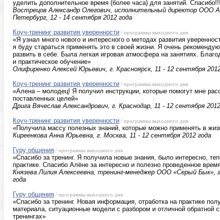
уделить дополнительное время (более часа) для занятий. Спасибо!!
Вострецов Александр Олегович, исполнительный директор ООО А
Петербург, 12 - 14 сентября 2012 года
Коуч-тренинг развития уверенности
/ программы выходного дня
«Я узнал много нового и интересного о методах развития увереннос
я буду стараться применять это в своей жизни. Я очень рекомендую
развить в себе. Была легкая игровая атмосфера на занятиях. Бла
и практическое обучение»
Олифиренко Алексей Юрьевич, г. Красноярск, 11 - 12 сентября 201
Коуч-тренинг развития уверенности
/ программы выходного дня
«Алена – молодец! Я получил инструкции, которые помогут мне рас
поставленных целей»
Дрига Вячеслав Александрович, г. Краснодар, 11 - 12 сентября 2012
Коуч-тренинг развития уверенности
/ программы выходного дня
«Получила массу полезных знаний, которые можно применять в жиз
Киреенкова Анна Юрьевна, г. Москва, 11 - 12 сентября 2012 года
Гуру общения
/ программы выходного дня
«Спасибо за тренинг. Я получила новые знания, было интересно, те
практике. Спасибо Алёне за интересно и полезно проведенное врем
Князева Лилия Алексеевна, тренинг-менеджер ООО «Серый Бык», г.
года
Гуру общения
/ программы выходного дня
«Спасибо за тренинг. Новая информация, отработка на практике пол
материала, ситуационные модели с разбором и отличной обратной с
тренингах»