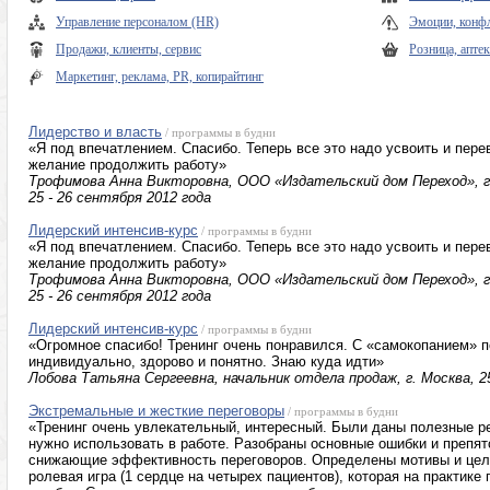
Управление персоналом (HR)
Эмоции, конфл
Продажи, клиенты, сервис
Розница, апте
Маркетинг, реклама, PR, копирайтинг
Лидерство и власть
/ программы в будни
«Я под впечатлением. Спасибо. Теперь все это надо усвоить и пере
желание продолжить работу»
Трофимова Анна Викторовна, ООО «Издательский дом Переход», ге
25 - 26 сентября 2012 года
Лидерский интенсив-курс
/ программы в будни
«Я под впечатлением. Спасибо. Теперь все это надо усвоить и пере
желание продолжить работу»
Трофимова Анна Викторовна, ООО «Издательский дом Переход», ге
25 - 26 сентября 2012 года
Лидерский интенсив-курс
/ программы в будни
«Огромное спасибо! Тренинг очень понравился. С «самокопанием» п
индивидуально, здорово и понятно. Знаю куда идти»
Лобова Татьяна Сергеевна, начальник отдела продаж, г. Москва, 25
Экстремальные и жесткие переговоры
/ программы в будни
«Тренинг очень увлекательный, интересный. Были даны полезные р
нужно использовать в работе. Разобраны основные ошибки и препят
снижающие эффективность переговоров. Определены мотивы и цели
ролевая игра (1 сердце на четырех пациентов), которая на практике