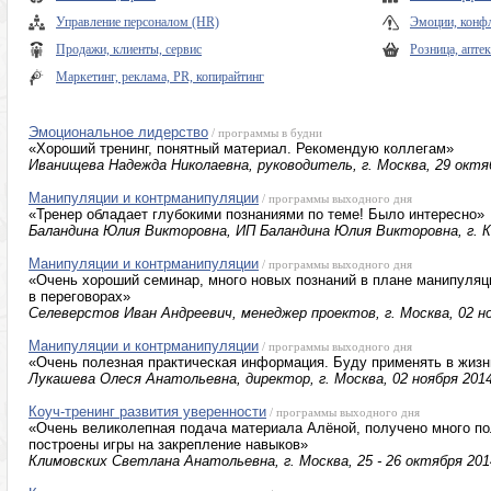
Управление персоналом (HR)
Эмоции, конфл
Продажи, клиенты, сервис
Розница, апте
Маркетинг, реклама, PR, копирайтинг
Эмоциональное лидерство
/ программы в будни
«Хороший тренинг, понятный материал. Рекомендую коллегам»
Иванищева Надежда Николаевна, руководитель, г. Москва, 29 октя
Манипуляции и контрманипуляции
/ программы выходного дня
«Тренер обладает глубокими познаниями по теме! Было интересно»
Баландина Юлия Викторовна, ИП Баландина Юлия Викторовна, г. Ка
Манипуляции и контрманипуляции
/ программы выходного дня
«Очень хороший семинар, много новых познаний в плане манипуляц
в переговорах»
Селеверстов Иван Андреевич, менеджер проектов, г. Москва, 02 но
Манипуляции и контрманипуляции
/ программы выходного дня
«Очень полезная практическая информация. Буду применять в жизн
Лукашева Олеся Анатольевна, директор, г. Москва, 02 ноября 2014
Коуч-тренинг развития уверенности
/ программы выходного дня
«Очень великолепная подача материала Алёной, получено много п
построены игры на закрепление навыков»
Климовских Светлана Анатольевна, г. Москва, 25 - 26 октября 201