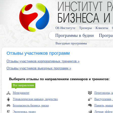
Об Институте
Тренеры
Клиенты
Программы в будни
Програ
Выездные программы
Отзывы участников программ
Отзывы участников корпоративных тренингов »
Отзывы участников выездных программ »
Выберите отзывы по направлениям семинаров и тренингов:
Все направления
Менеджмент
Переговоры, 
Управленческие навыки, лидерство
Выступления, 
Безопасность бизнеса, риски
Память, мышле
Экономика, право
Личная эффек