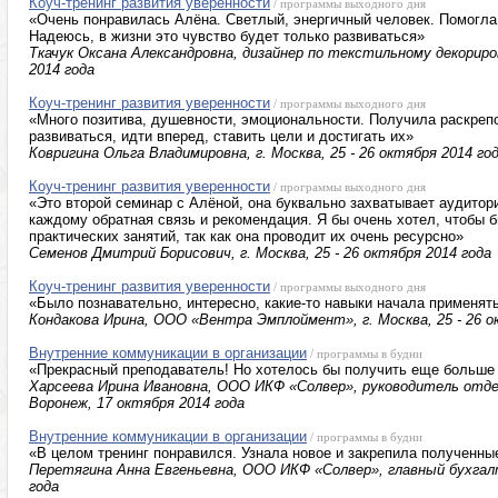
Коуч-тренинг развития уверенности
/ программы выходного дня
«Очень понравилась Алёна. Светлый, энергичный человек. Помогла
Надеюсь, в жизни это чувство будет только развиваться»
Ткачук Оксана Александровна, дизайнер по текстильному декориров
2014 года
Коуч-тренинг развития уверенности
/ программы выходного дня
«Много позитива, душевности, эмоциональности. Получила раскре
развиваться, идти вперед, ставить цели и достигать их»
Ковригина Ольга Владимировна, г. Москва, 25 - 26 октября 2014 го
Коуч-тренинг развития уверенности
/ программы выходного дня
«Это второй семинар с Алёной, она буквально захватывает аудитори
каждому обратная связь и рекомендация. Я бы очень хотел, чтобы
практических занятий, так как она проводит их очень ресурсно»
Семенов Дмитрий Борисович, г. Москва, 25 - 26 октября 2014 года
Коуч-тренинг развития уверенности
/ программы выходного дня
«Было познавательно, интересно, какие-то навыки начала применять
Кондакова Ирина, ООО «Вентра Эмплоймент», г. Москва, 25 - 26 о
Внутренние коммуникации в организации
/ программы в будни
«Прекрасный преподаватель! Но хотелось бы получить еще больше
Харсеева Ирина Ивановна, ООО ИКФ «Солвер», руководитель отде
Воронеж, 17 октября 2014 года
Внутренние коммуникации в организации
/ программы в будни
«В целом тренинг понравился. Узнала новое и закрепила полученны
Перетягина Анна Евгеньевна, ООО ИКФ «Солвер», главный бухгалт
года