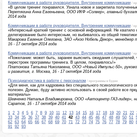
Коммуникации в работе руководителя. Внутренние коммуникации
/ п
«В целом тренинг понравился. Узнала новое и закрепила полученны
Перетягина Анна Евгеньевна, ООО ИКФ «Солвер», главный бухгалте
2014 года
Коммуникации в работе руководителя. Внутренние коммуникации
/ п
«Интересный краткий тренинг с основной информацией. Не хватило 
делегирование было интересным, но выбивалось из общей тематики
Макарова Евгения Олеговна, ЗАО «Акзо Нобель Декор», менеджер по
16 - 17 октября 2014 года
Коммуникации в работе руководителя. Внутренние коммуникации
/ п
«Пожелание: может быть, заранее выяснить ожидания слушателей,
перестроек программы тренинга. В целом, понраивлось!»
Платонова Татьяна Николаевна, ООО «Новый Импульс-50», руково
и развития, г. Москва, 16 - 17 октября 2014 года
Психодиагностика в работе с персоналом
/ программы в будни
«Для меня, как для кадровика без специального психологического о
полезен. Думаю, буду активно использовать в своей работе все пр
материалы»
Шевченко Наталья Владимировна, ООО «Автоцентр ГАЗ-лидер», нач
Саратов, 16 - 17 октября 2014 года
1
2
3
4
5
6
7
8
9
10
11
12
13
14
15
16
17
18
19
20
21
22
33
34
35
36
37
38
39
40
41
42
43
44
45
46
47
48
49
50
51
62
63
64
65
66
67
68
69
70
71
72
73
74
75
76
77
78
79
80
91
92
93