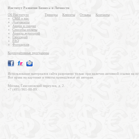
Институт Развития Бизнеса и Личности
Об Институте
Тренеры
Клиенты
Отзывы
Контакты
СМИ о нас
Документы
Акции и скидки
Способы оплаты
Аренда аудиторий
Глоссарий
FAQ
Фотоархив
Корпоративные программы
Использование материалов сайта разрешено только при наличии активной ссылки на ис
Все права на картинки и тексты принадлежат их авторам.
Москва, Гамсоновский переулок, д. 2.
+7 (495) 961-00-89.