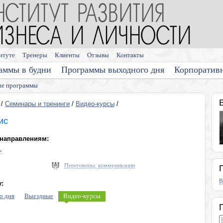
итуте
Тренеры
Клиенты
Отзывы
Контакты
аммы в будни
Программы выходного дня
Корпоратив
е программы
/
Семинары и тренинги
/
Видео-курсы
/
ис
 направлениям:
»
Переговоры, коммуникации
Выступления, презентации
В
:
Память, мышление, интеллект
о дня
Выездные
Видео-курсы
Диагностика личности
Личная эффективность