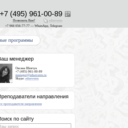
+7 (495) 961-00-89
Позвонить Вам?
eduevents
+7 966 056-77-77 — WhatsApp, Telegram
ные программы
Ваш менеджер
Оксана Шевчук
+7 (495) 961-00-89
manager@eduevents.ru
Skype:
eduevents
Преподаватели направления
се преподаватели направления
Поиск по сайту