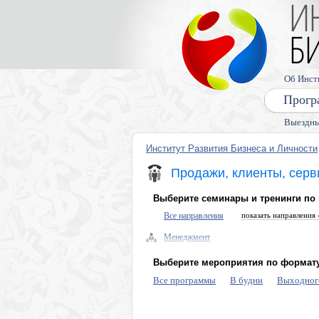
Об Инст
Прогр
Выездны
Институт Развития Бизнеса и Личности
Продажи, клиенты, серв
Выберите семинары и тренинги по
Все направления
показать направления 
Менеджмент
Управленческие навыки, лидерство
Выберите мероприятия по формату
Безопасность бизнеса, риски
Все программы
В будни
Выходног
Управление персоналом (HR)
Продажи, клиенты, сервис