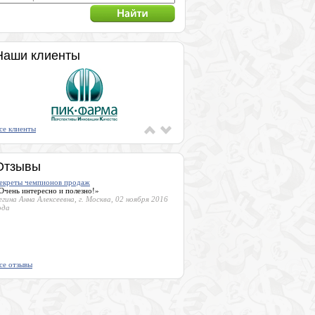
Наши клиенты
се клиенты
Отзывы
екреты чемпионов продаж
Очень интересно и полезно!»
егина Анна Алексеевна, г. Москва, 02 ноября 2016
ода
се отзывы