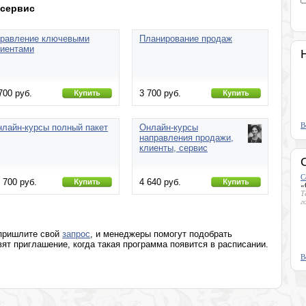
Пакеты курсов
 сервис
правление ключевыми
Планирование продаж
лиентами
700 руб.
3 700 руб.
В
лайн-курсы полный пакет
Онлайн-курсы
направления продажи,
клиенты, сервис
С
 700 руб.
4 640 руб.
«
Т
г
 пришлите свой
запрос
, и менеджеры помогут подобрать
т приглашение, когда такая программа появится в расписании.
В