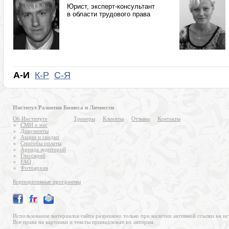
Юрист, эксперт-консультант
в области трудового права
А-И
К-Р
С-Я
Институт Развития Бизнеса и Личности
Об Институте
Тренеры
Клиенты
Отзывы
Контакты
СМИ о нас
Документы
Акции и скидки
Способы оплаты
Аренда аудиторий
Глоссарий
FAQ
Фотоархив
Корпоративные программы
Использование материалов сайта разрешено только при наличии активной ссылки на ис
Все права на картинки и тексты принадлежат их авторам.