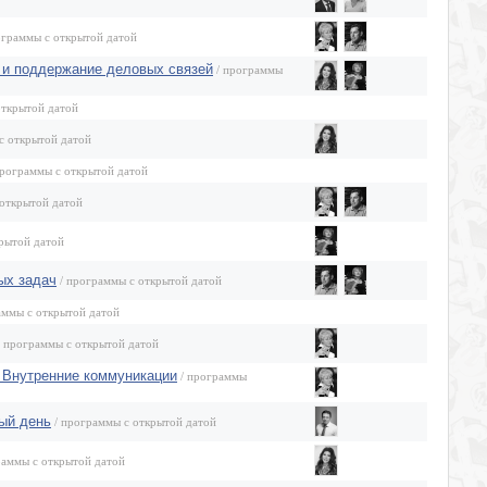
ограммы с открытой датой
е и поддержание деловых связей
/ программы
открытой датой
с открытой датой
программы с открытой датой
открытой датой
рытой датой
ых задач
/ программы с открытой датой
аммы с открытой датой
 программы с открытой датой
 Внутренние коммуникации
/ программы
ый день
/ программы с открытой датой
раммы с открытой датой