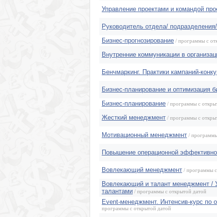
Управление проектами и командой про
Руководитель отдела/ подразделения
Бизнес-прогнозирование
/ программы с от
Внутренние коммуникации в организац
Бенчмаркинг. Практики кампаний-конк
Бизнес-планирование и оптимизация б
Бизнес-планирование
/ программы с откры
Жесткий менеджмент
/ программы с откры
Мотивационный менеджмент
/ программы
Повышение операционной эффективно
Вовлекающий менеджмент
/ программы с
Вовлекающий и талант менеджмент / 
талантами
/ программы с открытой датой
Event-менеджмент. Интенсив-курс по 
программы с открытой датой