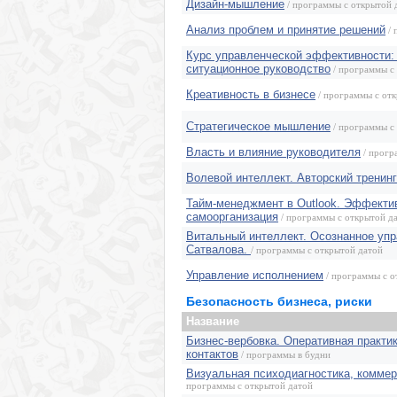
Дизайн-мышление
/ программы с открытой 
Анализ проблем и принятие решений
/ 
Курс управленческой эффективности:
ситуационное руководство
/ программы с
Креативность в бизнесе
/ программы с от
Стратегическое мышление
/ программы с
Власть и влияние руководителя
/ прогр
Волевой интеллект. Авторский тренинг
Тайм-менеджмент в Outlook. Эффекти
самоорганизация
/ программы с открытой д
Витальный интеллект. Осознанное упр
Сатвалова.
/ программы с открытой датой
Управление исполнением
/ программы с о
Безопасность бизнеса, риски
Название
Бизнес-вербовка. Оперативная практи
контактов
/ программы в будни
Визуальная психодиагностика, комме
программы с открытой датой