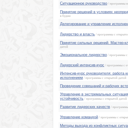
Ситуационное руководство
/ программы в
Принятие решений в условиях неопре
в будни
Делегирование и управление исполне
Лидерство и власть
/ программы с открыто
Принятие сильных решений. Мастер-к
датой
Эмоциональное лидерство
/ программы с
Лидерский интенсив-курс
/ программы с о
Интенсив-курс руководителя: работа 
исполнением
/ программы с открытой датой
Проведение совещаний и рабочих вст
Управление в экстремальных ситуация
устойчивость
/ программы с открытой датой
Развитие лидерских качеств
/ программы
Управление командой
/ программы с откры
Методы выхода из конфликтных ситуац