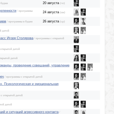
20 августа
 будни
(чт)
деленности
/ программы
24 августа
(пн)
нием
26 августа
/ программы в будни
(ср)
й датой
ласс Игоря Столярова
/ программы с открытой
 открытой датой
ткрытой датой
команды, проведение совещаний, управление
реч
/ программы с открытой датой
х. Психологическая и эмоциональная
 с открытой датой
той датой
ий и ситуаций агрессивного контакта
/