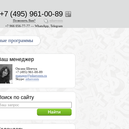
+7 (495) 961-00-89
Позвонить Вам?
eduevents
+7 966 056-77-77 — WhatsApp, Telegram
ные программы
Ваш менеджер
Оксана Шевчук
+7 (495) 961-00-89
manager@eduevents.ru
Skype:
eduevents
Поиск по сайту