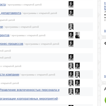
Р
екта
/ программы с открытой датой
в
К
«
/ департамента
/ программы с открытой датой
в
т
крытой датой
Ю
ии
/ программы с открытой датой
В
урентов
/ программы с открытой датой
изнес-процессов
/ программы с открытой датой
той датой
той датой
 с открытой датой
сти компании
/ программы с открытой датой
В
 открытой датой
Управление вовлеченностью персонала и
организации корпоративных мероприятий
/