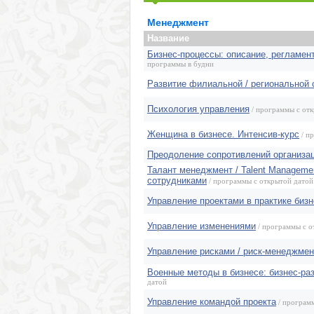
Маркетинг, реклама, PR, копирайтинг
Менеджмент
Секретариат, делопроизводство, этикет
Название
Бизнес-процессы: описание, регламен
программы в будни
Развитие филиальной / региональной 
Психология управления
/ программы с от
Женщина в бизнесе. Интенсив-курс
/ п
Преодоление сопротивлений организа
Талант менеджмент / Talent Manageme
сотрудниками
/ программы с открытой датой
Управление проектами в практике биз
Управление изменениями
/ программы с о
Управление рисками / риск-менеджмен
Военные методы в бизнесе: бизнес-раз
датой
Управление командой проекта
/ програм