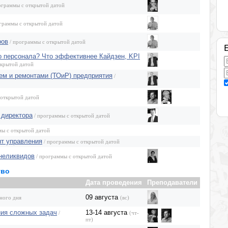
ограммы с открытой датой
граммы с открытой датой
ров
/ программы с открытой датой
о персонала? Что эффективнее Кайдзен, KPI
ткрытой датой
ем и ремонтами (ТОиР) предприятия
/
 открытой датой
 директора
/ программы с открытой датой
мы с открытой датой
нт управления
/ программы с открытой датой
неликвидов
/ программы с открытой датой
тво
Дата проведения
Преподаватели
09 августа
ного дня
(вс)
ния сложных задач
13-14 августа
/
(чт-
пт)