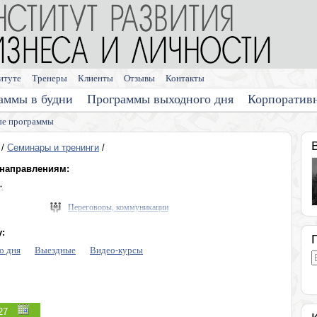
итуте
Тренеры
Клиенты
Отзывы
Контакты
аммы в будни
Программы выходного дня
Корпоратив
е программы
/
Семинары и тренинги
/
 направлениям:
»
Переговоры, коммуникации
Выступления, презентации
:
Память, мышление, интеллект
о дня
Выездные
Видео-курсы
Диагностика личности
Личная эффективность
Эмоции, конфликты, стресс
Программы для медицинских компаний