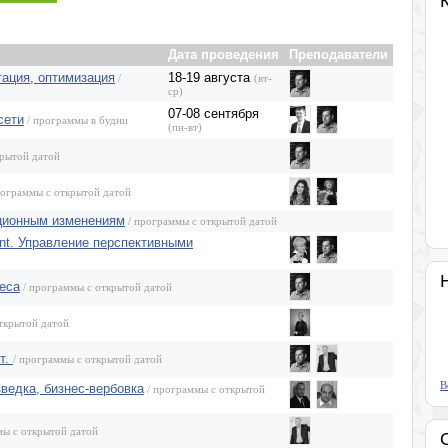
Розница, аптеки, индустрия красоты
Программы известных людей
Дата проведения
Преподаватели
тация, оптимизация
18-19 августа
/
(вт-
ср)
07-08 сентября
сети
/ программы в будни
(пн-вт)
крытой датой
рограммы с открытой датой
ционным изменениям
/ программы с открытой датой
nt. Управление перспективными
неса
/ программы с открытой датой
ткрытой датой
т.
/ программы с открытой датой
В
ведка, бизнес-вербовка
/ программы с открытой
мы с открытой датой