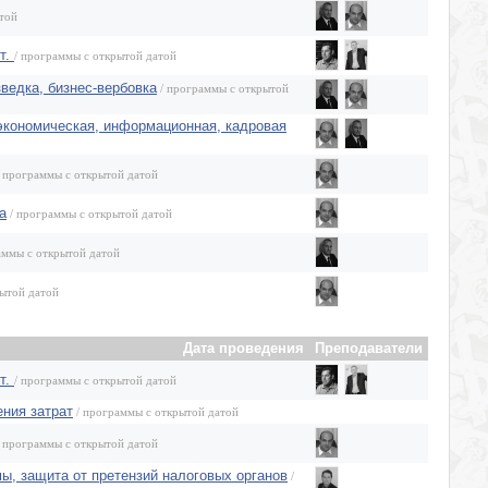
той
т.
/ программы с открытой датой
ведка, бизнес-вербовка
/ программы с открытой
 экономическая, информационная, кадровая
 программы с открытой датой
а
/ программы с открытой датой
аммы с открытой датой
ытой датой
Дата проведения
Преподаватели
т.
/ программы с открытой датой
ения затрат
/ программы с открытой датой
 программы с открытой датой
ы, защита от претензий налоговых органов
/