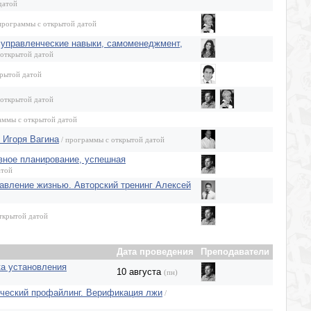
датой
программы с открытой датой
 управленческие навыки, самоменеджмент,
 открытой датой
крытой датой
 открытой датой
аммы с открытой датой
 Игоря Вагина
/ программы с открытой датой
вное планирование, успешная
атой
авление жизнью. Авторский тренинг Алексей
ткрытой датой
Дата проведения
Преподаватели
ка установления
10 августа
(пн)
рческий профайлинг. Верификация лжи
/