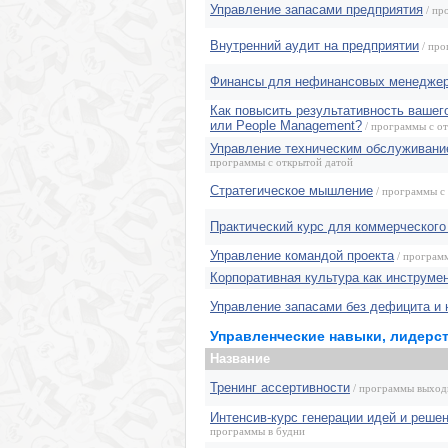
Управление запасами предприятия
/ пр
Внутренний аудит на предприятии
/ про
Финансы для нефинансовых менедже
Как повысить результативность вашег
или People Management?
/ программы с о
Управление техническим обслуживани
программы с открытой датой
Стратегическое мышление
/ программы с
Практический курс для коммерческого
Управление командой проекта
/ програм
Корпоративная культура как инструме
Управление запасами без дефицита и 
Управленческие навыки, лидерс
Название
Тренинг ассертивности
/ программы выход
Интенсив-курс генерации идей и реше
программы в будни