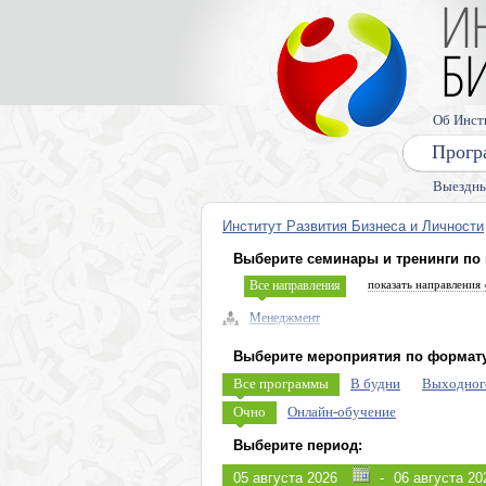
Об Инст
Прогр
Выездны
Институт Развития Бизнеса и Личности
Выберите семинары и тренинги по
Все направления
показать направления 
Менеджмент
Управленческие навыки, лидерство
Выберите мероприятия по формату
Безопасность бизнеса, риски
Все программы
В будни
Выходног
Экономика, право
Очно
Онлайн-обучение
Налоговое планирование
Выберите период:
Управление персоналом (HR)
-
Продажи, клиенты, сервис