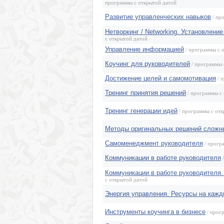
программы с открытой датой
Развитие управленческих навыков
/ пр
Нетворкинг / Networking. Установлени
с открытой датой
Управление информацией
/ программы с 
Коучинг для руководителей
/ программы 
Достижение целей и самомотивация
/ 
Тренинг принятия решений
/ программы с 
Тренинг генерации идей
/ программы с отк
Методы оригинальных решений сложн
Самоменеджмент руководителя
/ прогр
Коммуникации в работе руководителя
/
Коммуникации в работе руководителя.
с открытой датой
Энергия управления. Ресурсы на кажд
Инструменты коучинга в бизнесе
/ прог