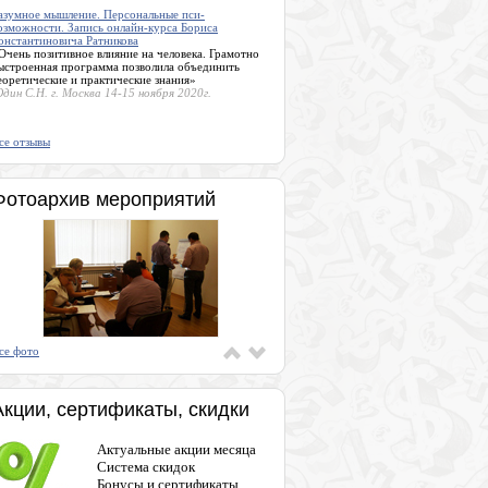
азумное мышление. Персональные пси-
озможности. Запись онлайн-курса Бориса
онстантиновича Ратникова
Очень позитивное влияние на человека. Грамотно
ыстроенная программа позволила объединить
еоретические и практические знания»
дин С.Н. г. Москва 14-15 ноября 2020г.
се отзывы
Фотоархив мероприятий
се фото
Акции, сертификаты, скидки
Актуальные акции месяца
Система скидок
Бонусы и сертификаты